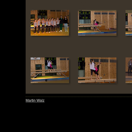
51
52
5
56
57
5
Martin Walz