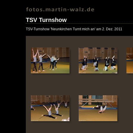
TSV Turnshow
TSV-Turnshow 'Neunkirchen Turnt mich an' am 2. Dez. 2011
41
42
4
46
47
4